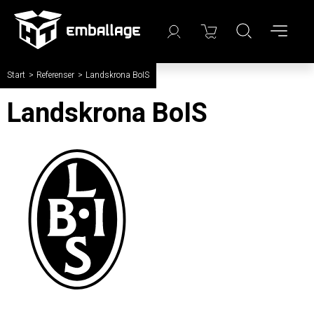
Start
/
Referenser
/
Landskrona BoIS
Landskrona BoIS