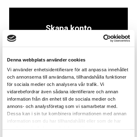
Skapa konto
Skapa ett företagskonto för att enkelt och
smidigt lägga beställningar, finna information om
produkter, se dina avtalspriser, orderhistorik och
Denna webbplats använder cookies
mycket mer!
Vi använder enhetsidentifierare för att anpassa innehållet
och annonserna till användarna, tillhandahålla funktioner
Skapa konto
för sociala medier och analysera vår trafik. Vi
vidarebefordrar även sådana identifierare och annan
information från din enhet till de sociala medier och
annons- och analysföretag som vi samarbetar med.
Dessa kan i sin tur kombinera informationen med annan
Kontakt
information som du har tillhandahållit eller som de har
samlat in när du har använt deras tjänster.