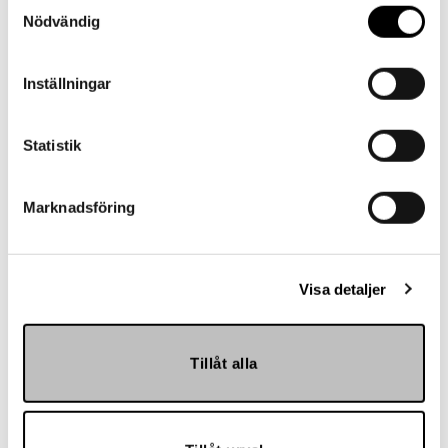
Samtyckesval
Har du frågor eller behöver hjälp?
Nödvändig
Vi finns här för dig!
Vår kundtjänst är tillgänglig Mån – Fre: 07:30 –
Inställningar
16:30
Kontakt
Statistik
Marknadsföring
Referenser
Visa detaljer
Tillåt alla
Landskrona BoIS