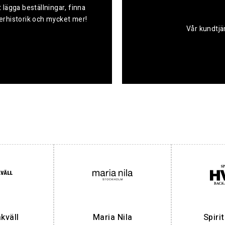
 lägga beställningar, finna
derhistorik och mycket mer!
Vår kundtjän
väll
Maria Nila
Spiri