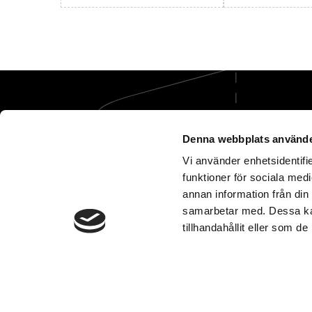
Denna webbplats använde
Vi använder enhetsidentifie
funktioner för sociala medi
Vi tar hand om öm
annan information från din
samarbetar med. Dessa kan
tillhandahållit eller som d
Dataskyddspolicy
U