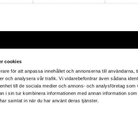
Förpackningar
HT Emballa
r cookies
rare för att anpassa innehållet och annonserna till användarna, t
E-post:
info@hte
er och analysera vår trafik. Vi vidarebefordrar även sådana ident
tåliga och värdefulla
produkter
 enhet till de sociala medier och annons- och analysföretag som 
Telefon:
+46 418
 i sin tur kombinera informationen med annan information som
Adress:
Företag
e har samlat in när du har använt deras tjänster.
261 51 
Org.nr:
556661-
© 2023 HT Embal
ppförandepolicy