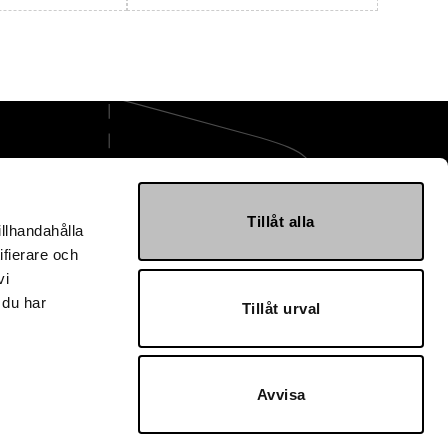
ge AB
Tillåt alla
illhandahålla
mballage.se
ifierare och
vi
 40 30 10
 du har
Tillåt urval
svägen 7
Landskrona
3302
Avvisa
lage AB