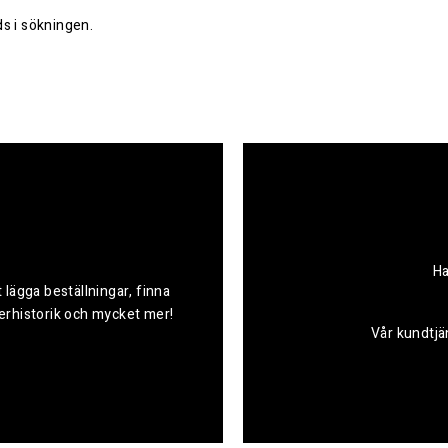
s i sökningen.
Ha
 lägga beställningar, finna
derhistorik och mycket mer!
Vår kundtjän