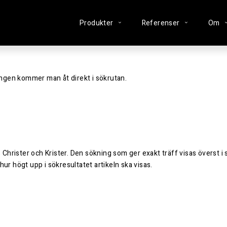
Produkter
Referenser
Om
ingen kommer man åt direkt i sökrutan.
 Christer och Krister. Den sökning som ger exakt träff visas överst 
ur högt upp i sökresultatet artikeln ska visas.
r