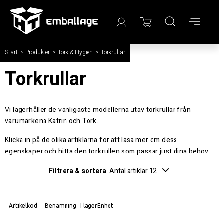
Start
/
Produkter
/
Tork & Hygien
/
Torkrullar
Torkrullar
Vi lagerhåller de vanligaste modellerna utav torkrullar från
varumärkena Katrin och Tork.
Klicka in på de olika artiklarna för att läsa mer om dess
egenskaper och hitta den torkrullen som passar just dina behov.
Filtrera & sortera
Antal artiklar 12
Artikelkod
Benämning
I lager
Enhet