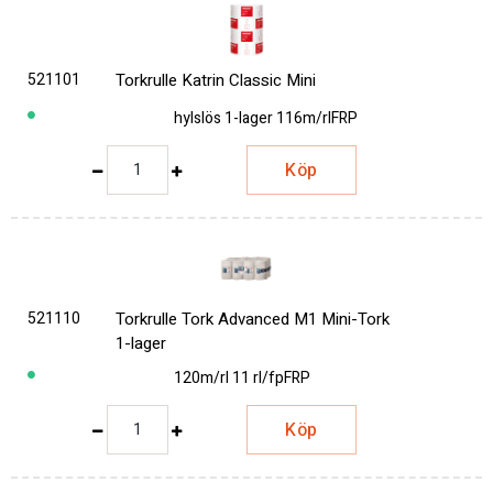
521101
Torkrulle Katrin Classic Mini
hylslös 1-lager 116m/rl
FRP
Köp
521110
Torkrulle Tork Advanced M1 Mini-Tork
1-lager
120m/rl 11 rl/fp
FRP
Köp