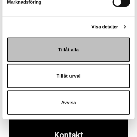
Marknadsföring
Visa detaljer
Skapa konto
Tillåt alla
Skapa ett företagskonto för att enkelt och
smidigt lägga beställningar, finna information om
produkter, se dina avtalspriser, orderhistorik och
Tillåt urval
mycket mer!
Skapa konto
Avvisa
Kontakt