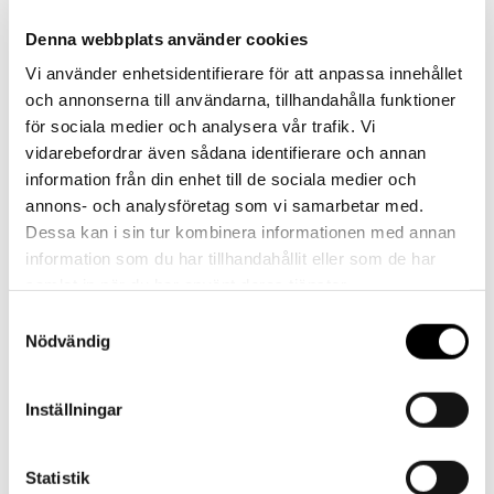
Denna webbplats använder cookies
Vi använder enhetsidentifierare för att anpassa innehållet
och annonserna till användarna, tillhandahålla funktioner
Landskrona BoIS
för sociala medier och analysera vår trafik. Vi
vidarebefordrar även sådana identifierare och annan
information från din enhet till de sociala medier och
annons- och analysföretag som vi samarbetar med.
Dessa kan i sin tur kombinera informationen med annan
information som du har tillhandahållit eller som de har
samlat in när du har använt deras tjänster.
Samtyckesval
Nödvändig
Hemmakväll
Inställningar
Statistik