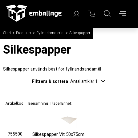
Start
/
Produkter
/
Fyllnadsmaterial
/
Silkespapper
Silkespapper
Silkespapper används bäst för fyllnandsändamål
Filtrera & sortera
Antal artiklar 1
Artikelkod
Benämning
I lager
Enhet
755500
Silkespapper Vit 50x75cm