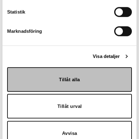
mycket mer!
Statistik
Skapa konto
Marknadsföring
Kontakt
Visa detaljer
Har du frågor eller behöver hjälp?
Tillåt alla
Vi finns här för dig!
Vår kundtjänst är tillgänglig Mån – Fre: 07:30 –
16:30
Tillåt urval
Kontakt
Avvisa