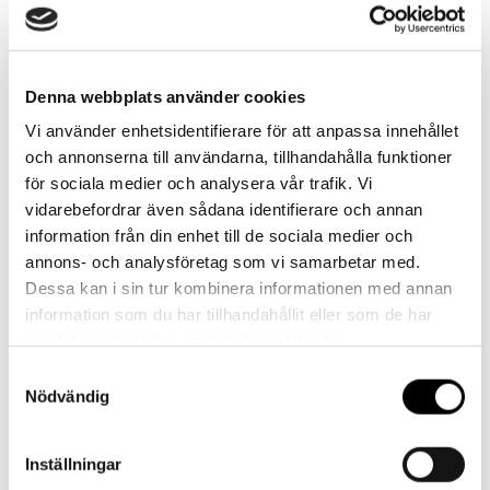
Denna webbplats använder cookies
Vi använder enhetsidentifierare för att anpassa innehållet
PALLHUVAR
och annonserna till användarna, tillhandahålla funktioner
för sociala medier och analysera vår trafik. Vi
vidarebefordrar även sådana identifierare och annan
information från din enhet till de sociala medier och
annons- och analysföretag som vi samarbetar med.
Dessa kan i sin tur kombinera informationen med annan
information som du har tillhandahållit eller som de har
samlat in när du har använt deras tjänster.
Skapa konto
Samtyckesval
Nödvändig
Skapa ett företagskonto för att enkelt och
smidigt lägga beställningar, finna information om
Inställningar
produkter, se dina avtalspriser, orderhistorik och