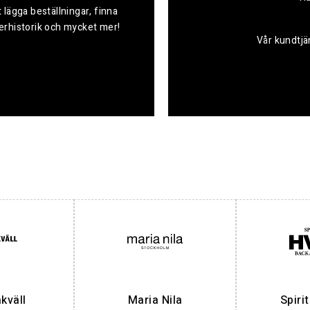
 lägga beställningar, finna
derhistorik och mycket mer!
Vår kundtjän
väll
Maria Nila
Spiri