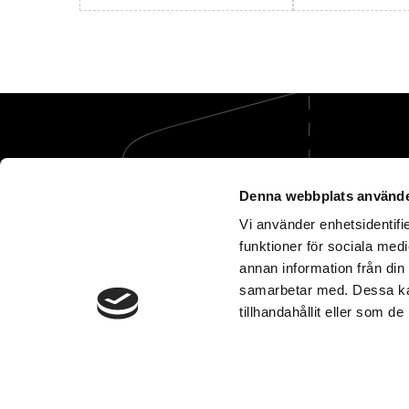
Denna webbplats använde
Vi använder enhetsidentifie
Vi tar hand om öm
funktioner för sociala medi
annan information från din
samarbetar med. Dessa kan
tillhandahållit eller som d
Dataskyddspolicy
U