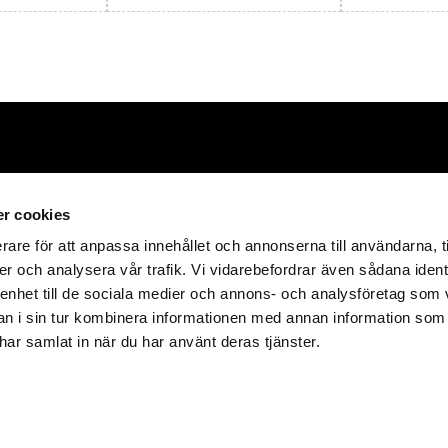
Förpackningar
HT Emballa
r cookies
rare för att anpassa innehållet och annonserna till användarna, t
E-post:
info@hte
tåliga och värdefulla
er och analysera vår trafik. Vi vidarebefordrar även sådana ident
produkter
Telefon:
+46 418
 enhet till de sociala medier och annons- och analysföretag som 
Adress:
Företag
 i sin tur kombinera informationen med annan information som
261 51 
e har samlat in när du har använt deras tjänster.
Org.nr:
556661-
© 2023 HT Embal
ppförandepolicy