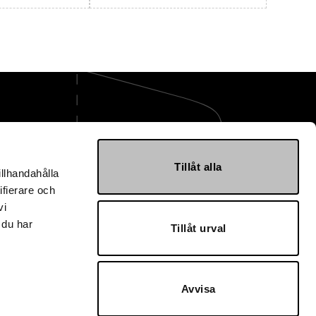
ge AB
Tillåt alla
illhandahålla
mballage.se
ifierare och
 40 30 10
vi
svägen 7
 du har
Tillåt urval
Landskrona
3302
lage AB
Avvisa