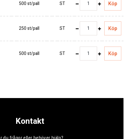
Köp
500 st/pall
ST
Köp
250 st/pall
ST
Köp
500 st/pall
ST
Kontakt
r du frågor eller behöver hjälp?