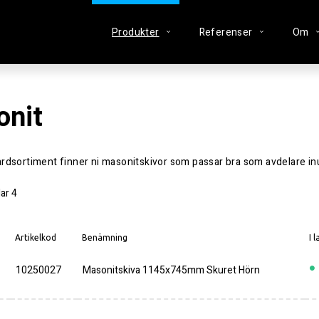
Produkter
Referenser
Om
onit
dardsortiment finner ni masonitskivor som passar bra som avdelare in
lar
4
Artikelkod
Benämning
I 
10250027
Masonitskiva 1145x745mm Skuret Hörn