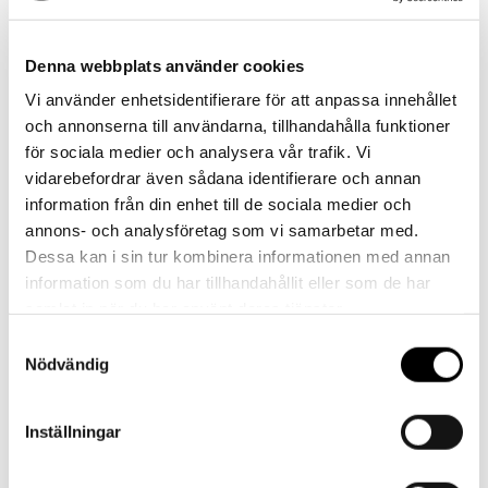
Denna webbplats använder cookies
Vi använder enhetsidentifierare för att anpassa innehållet
och annonserna till användarna, tillhandahålla funktioner
Kontakt
för sociala medier och analysera vår trafik. Vi
vidarebefordrar även sådana identifierare och annan
Har du frågor eller behöver hjälp?
information från din enhet till de sociala medier och
Vi finns här för dig!
annons- och analysföretag som vi samarbetar med.
Dessa kan i sin tur kombinera informationen med annan
Vår kundtjänst är tillgänglig Mån – Fre: 07:30 –
information som du har tillhandahållit eller som de har
16:30
samlat in när du har använt deras tjänster.
Kontakt
Samtyckesval
Nödvändig
Inställningar