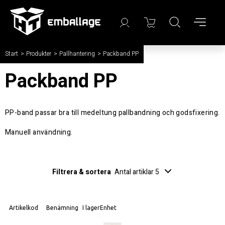
Start
/
Produkter
/
Pallhantering
/
Packband PP
Packband PP
PP-band passar bra till medeltung pallbandning och godsfixering.
Manuell användning.
Filtrera & sortera
Antal artiklar 5
Artikelkod
Benämning
I lager
Enhet